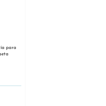
ría para
seta