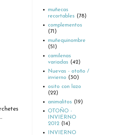
muñecas
recortables
(78)
complementos
(71)
muñequinombre
(51)
camilenas
variadas
(42)
Nuevas - otoño /
invierno
(30)
osito con lazo
(22)
animalitos
(19)
rchetes
OTOÑO -
.
INVIERNO
2012
(14)
INVIERNO