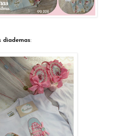
s
diademas
: