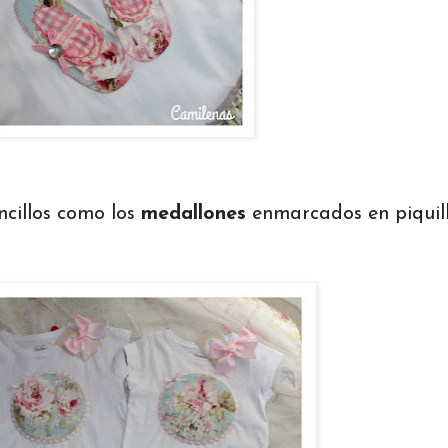
cillos como los
medallones
enmarcados en piquil