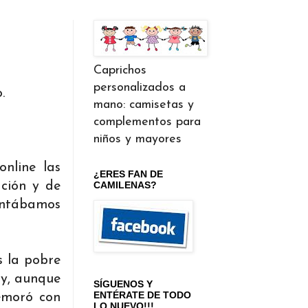
Caprichos
personalizados a
o.
mano: camisetas y
complementos para
niños y mayores
nline las
¿ERES FAN DE
ación y de
CAMILENAS?
 contábamos
s la pobre
 y, aunque
SÍGUENOS Y
ENTÉRATE DE TODO
demoró con
LO NUEVO!!!