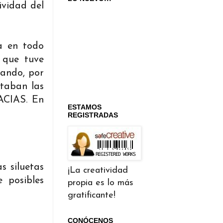
ividad del
a en todo
 que tuve
jando, por
taban las
RACIAS. En
ESTAMOS
REGISTRADAS
s siluetas
¡La creatividad
 posibles
propia es lo más
gratificante!
CONÓCENOS