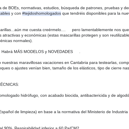
a de BOEs, normativas, estudios, búsqueda de patrones, pruebas y d
zables
 y con 
#tejidoshomologados
 que tendréis disponibles para la nu
😞
rillas...aún me cuesta creérmelo....
 pero lamentablemente nos qu
atractivas y económicas (estas mascarillas protegen y son reutilizable
iénicas normales). 
🥰
tipos. Habrá MÁS MODELOS y NOVEDADES 
.
 nuestras maravillosas vacaciones en Cantabria para testearlas, comp
ques o ajustes venían bien, tamaño de los elásticos, tipo de cierre nasa
TÉCNICAS:
o homologado hidrófugo, con acabado biocida, antibactericida y de algod
Español de limpieza) en base a la normativa del Ministerio de Industri
 al 90%. Respirabilidad inferior a 60 Pa/CM2. 