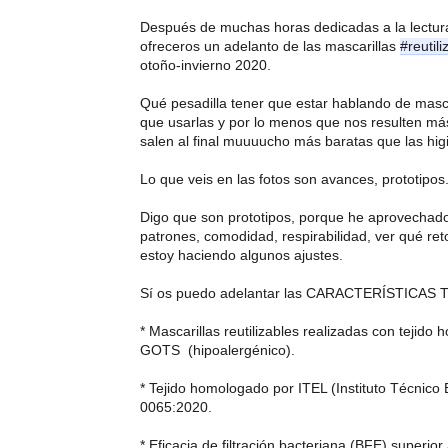
Después de muchas horas dedicadas a la lectur
ofreceros un adelanto de las mascarillas 
#reutili
otoño-invierno 2020.
Qué pesadilla tener que estar hablando de masca
que usarlas y por lo menos que nos resulten más 
salen al final muuuucho más baratas que las hig
Lo que veis en las fotos son avances, proto
Digo que son prototipos, porque he aprovechado
patrones, comodidad, respirabilidad, ver qué reto
estoy haciendo algunos ajustes. 
Sí os puedo adelantar las CARACTERÍSTICAS 
* Mascarillas reutilizables realizadas con tejid
GOTS  (hipoalergénico).
* Tejido homologado por ITEL (Instituto Técnico 
0065:2020. 
* Eficacia de filtración bacteriana (BFE) superior