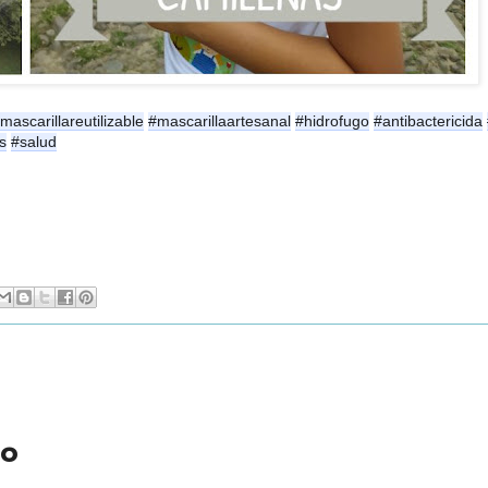
mascarillareutilizable
#mascarillaartesanal
#hidrofugo
#antibactericida
s
#salud
io