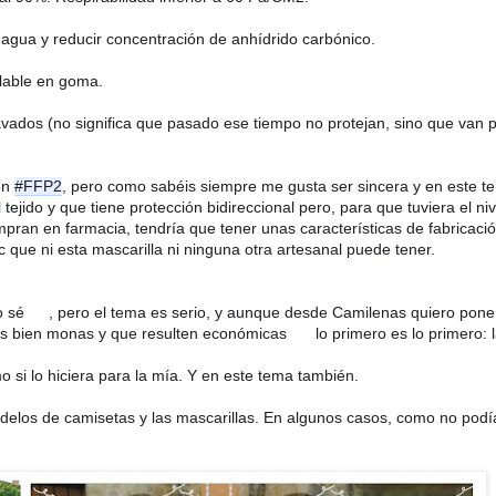
agua y reducir concentración de anhídrido carbónico.
gulable en goma.
vados (no significa que pasado ese tiempo no protejan, sino que van p
ón 
#FFP2
, pero como sabéis siempre me gusta ser sincera y en este te
 tejido y que tiene protección bidireccional pero, para que tuviera el niv
pran en farmacia, tendría que tener unas características de fabricaci
tc que ni esta mascarilla ni ninguna otra artesanal puede tener.
🤦‍♀️
o sé 
, pero el tema es serio, y aunque desde Camilenas quiero poner
😅
s bien monas y que resulten económicas 
 lo primero es lo primero: l
 si lo hiciera para la mía. Y en este tema también.
elos de camisetas y las mascarillas. En algunos casos, como no podía 