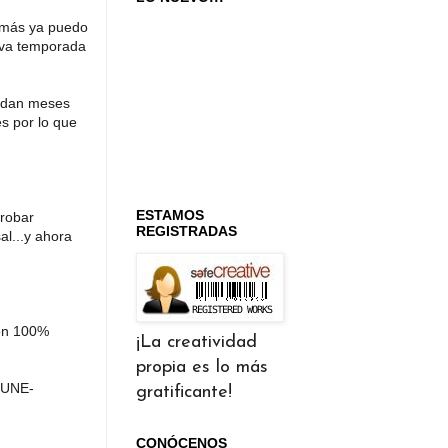
emás ya puedo 
eva temporada 
edan meses 
s por lo que 
ESTAMOS
robar 
REGISTRADAS
l...y ahora 
ón 100% 
¡La creatividad
propia es lo más
a UNE-
gratificante!
CONÓCENOS