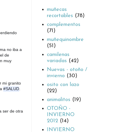
muñecas
recortables
(78)
complementos
(71)
erdiendo 
muñequinombre
(51)
ma no iba a 
camilenas
el de 
variadas
(42)
ón muy 
Nuevas - otoño /
invierno
(30)
 mi granito 
osito con lazo
a 
#SALUD
.
(22)
animalitos
(19)
OTOÑO -
ser de otra 
INVIERNO
2012
(14)
INVIERNO