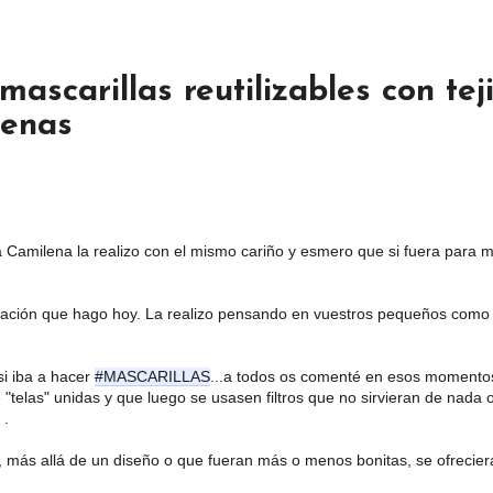
scarillas reutilizables con tej
lenas
milena la realizo con el mismo cariño y esmero que si fuera para mi 
cación que hago hoy. La realizo pensando en vuestros pequeños como s
 iba a hacer 
#MASCARILLAS
...a todos os comenté en esos momentos
telas" unidas y que luego se usasen filtros que no sirvieran de nada o 
️
. 
, más allá de un diseño o que fueran más o menos bonitas, se ofreciera
 