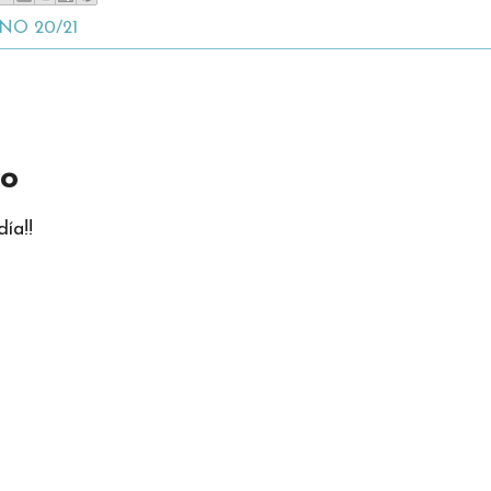
NO 20/21
io
ía!!