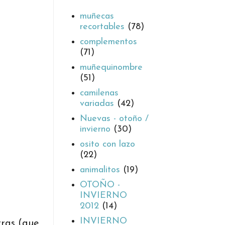
muñecas
recortables
(78)
complementos
(71)
muñequinombre
(51)
camilenas
variadas
(42)
Nuevas - otoño /
invierno
(30)
osito con lazo
(22)
animalitos
(19)
OTOÑO -
INVIERNO
2012
(14)
INVIERNO
tras (que