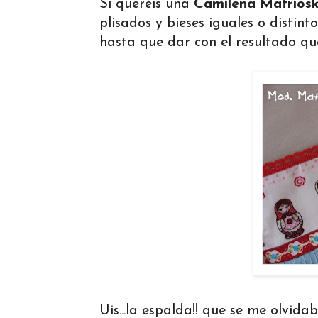
Si queréis una
Camilena Matrios
plisados y bieses iguales o distin
hasta que dar con el resultado que
Uis...la espalda!! que se me olvida