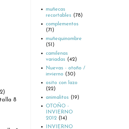
muñecas
recortables
(78)
complementos
(71)
muñequinombre
(51)
camilenas
variadas
(42)
Nuevas - otoño /
invierno
(30)
osito con lazo
(22)
2)
animalitos
(19)
talla 8
OTOÑO -
INVIERNO
2012
(14)
INVIERNO