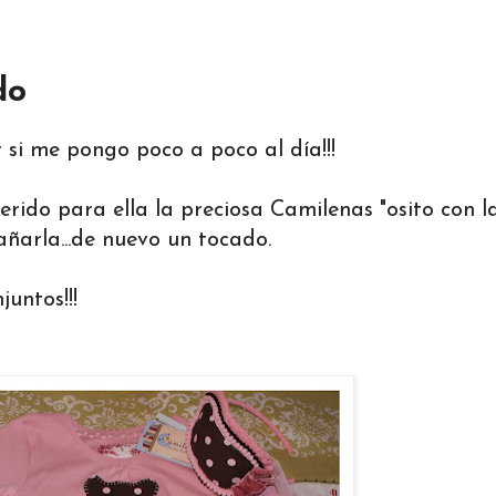
do
r si me pongo poco a poco al día!!!
ido para ella la preciosa Camilenas "osito con l
ñarla...de nuevo un tocado.
untos!!!