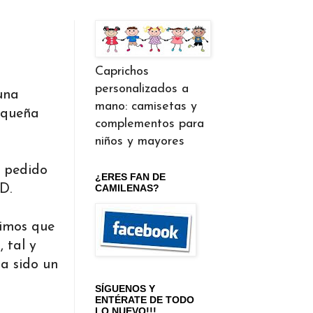
Caprichos
personalizados a
una
mano: camisetas y
pequeña
complementos para
niños y mayores
e pedido
¿ERES FAN DE
D.
CAMILENAS?
vimos que
 tal y
ha sido un
SÍGUENOS Y
ENTÉRATE DE TODO
LO NUEVO!!!