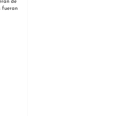
 eran de
s fueran