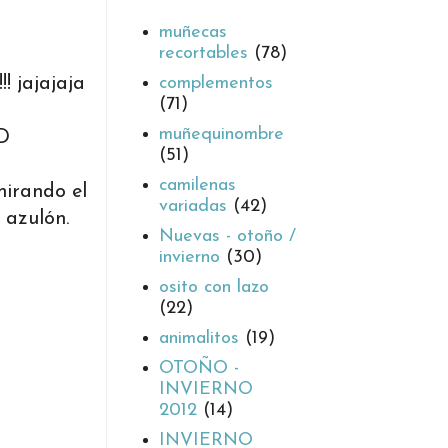
muñecas
recortables
(78)
complementos
! jajajaja
(71)
muñequinombre
-D
(51)
camilenas
mirando el
variadas
(42)
 azulón.
Nuevas - otoño /
invierno
(30)
osito con lazo
(22)
animalitos
(19)
OTOÑO -
INVIERNO
2012
(14)
INVIERNO