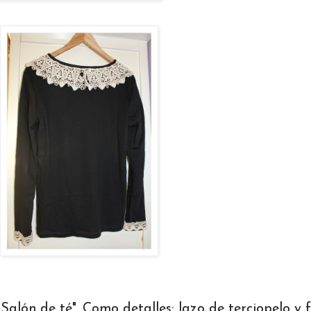
alón de té". Como detalles: lazo de terciopelo y f