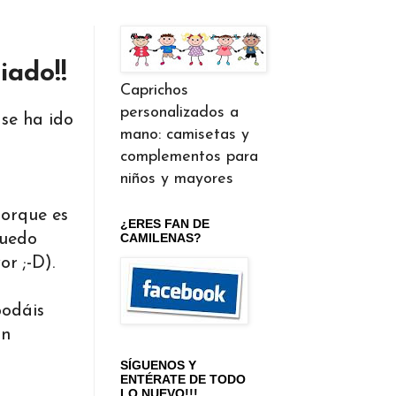
iado!!
Caprichos
personalizados a
 se ha ido
mano: camisetas y
complementos para
niños y mayores
porque es
¿ERES FAN DE
puedo
CAMILENAS?
r ;-D).
podáis
án
SÍGUENOS Y
ENTÉRATE DE TODO
LO NUEVO!!!