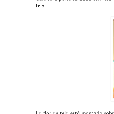
tela.
La flor de tela está montada sobr