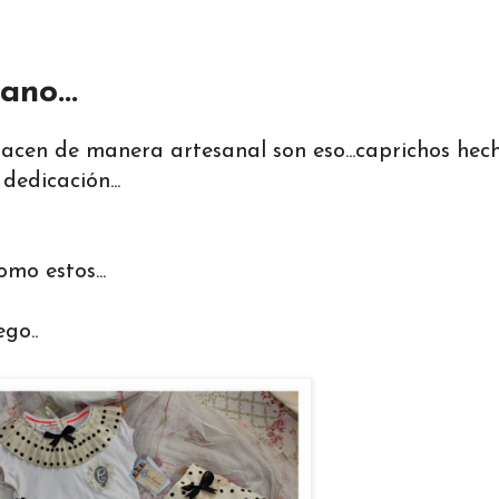
no...
acen de manera artesanal son eso...caprichos hec
edicación...
mo estos...
go..