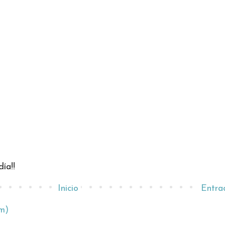
ía!!
Inicio
Entra
m)