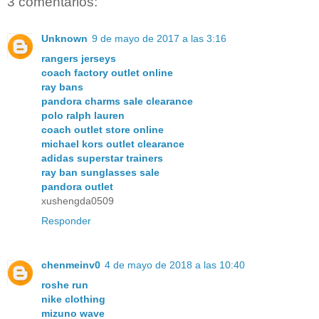
3 comentarios:
Unknown
9 de mayo de 2017 a las 3:16
rangers jerseys
coach factory outlet online
ray bans
pandora charms sale clearance
polo ralph lauren
coach outlet store online
michael kors outlet clearance
adidas superstar trainers
ray ban sunglasses sale
pandora outlet
xushengda0509
Responder
chenmeinv0
4 de mayo de 2018 a las 10:40
roshe run
nike clothing
mizuno wave