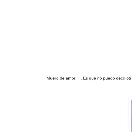
❤️
❤️
Muero de amor
. Es que no puedo decir otr