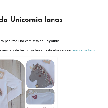
da Unicornia lanas
ara pedirme una camiseta de ᵾnɨȼøɍnɨȺ.
a amiga y de hecho ya tenían ésta otra versión: 
unicornia fieltro